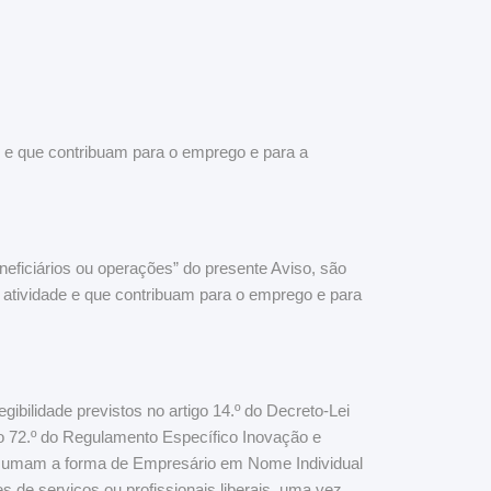
e que contribuam para o emprego e para a
eficiários ou operações” do presente Aviso, são
atividade e que contribuam para o emprego e para
ilidade previstos no artigo 14.º do Decreto-Lei
igo 72.º do Regulamento Específico Inovação e
assumam a forma de Empresário em Nome Individual
s de serviços ou profissionais liberais, uma vez