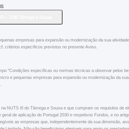
 (IT) – CIM Tâmega e Sousa
equenas empresas para expansão ou modernização da sua atividade 
. critérios específicos previstos no presente Aviso.
mpo “Condições específicas ou normas técnicas a observar pelos ben
micro e pequenas empresas para expansão ou modernização da sua 
.
 NUTS III do Tâmega e Sousa e que cumpram os requisitos de elegib
e geral de aplicação do Portugal 2030 e respetivos Fundos, e no art
s elegíveis as empresas que, independentemente da sua dimensão, 
e Limitada. Não são beneficiários elegíveis para apoio os prestadore