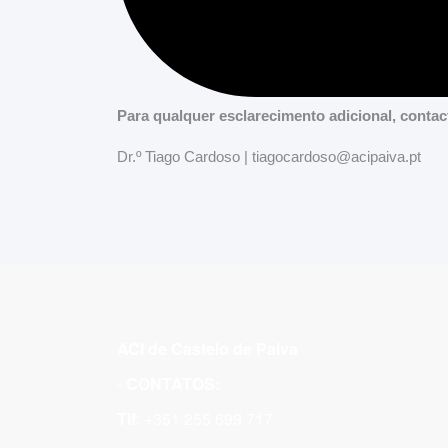
Para qualquer esclarecimento adicional, contac
Dr.º Tiago Cardoso | tiagocardoso@acipaiva.pt
ACI de Castelo de Paiva
-
CONTATOS:
Tlf
: +351 255 699 717