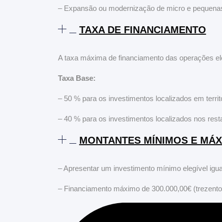
– Expansão ou modernização de micro e pequen
TAXA DE FINANCIAMENTO
A taxa máxima de financiamento das operações el
Taxa Base:
– 50 % para os investimentos localizados em territ
– 40 % para os investimentos localizados nos restan
MONTANTES MÍNIMOS E MÁX
– Apresentar um investimento mínimo elegível igua
– Financiamento máximo de 300.000,00€ (trezentos