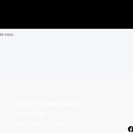
te-nos:
Espaço de Cidadania Digital
Si
-
CONTATOS:
Tlm:
+351 912 637 031