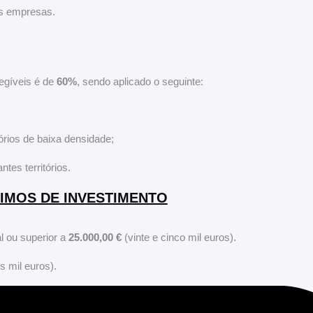
as empresas.
egíveis é de
60%
, sendo aplicado o seguinte:
órios de baixa densidade;
tes territórios.
IMOS DE INVESTIMENTO
l ou superior a
25.000,00 €
(vinte e cinco mil euros).
 mil euros).