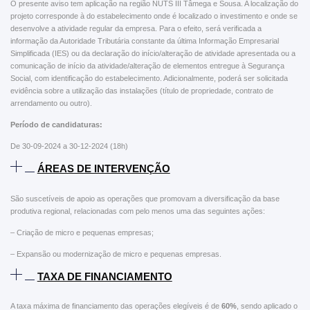
O presente aviso tem aplicação na região NUTS III Tâmega e Sousa. A localização do
projeto corresponde à do estabelecimento onde é localizado o investimento e onde se
desenvolve a atividade regular da empresa. Para o efeito, será verificada a
informação da Autoridade Tributária constante da última Informação Empresarial
Simplificada (IES) ou da declaração do início/alteração de atividade apresentada ou a
comunicação de início da atividade/alteração de elementos entregue à Segurança
Social, com identificação do estabelecimento. Adicionalmente, poderá ser solicitada
evidência sobre a utilização das instalações (título de propriedade, contrato de
arrendamento ou outro).
Período de candidaturas:
De 30-09-2024 a 30-12-2024 (18h)
ÁREAS DE INTERVENÇÃO
São suscetíveis de apoio as operações que promovam a diversificação da base
produtiva regional, relacionadas com pelo menos uma das seguintes ações:
– Criação de micro e pequenas empresas;
– Expansão ou modernização de micro e pequenas empresas.
TAXA DE FINANCIAMENTO
A taxa máxima de financiamento das operações elegíveis é de
60%
, sendo aplicado o