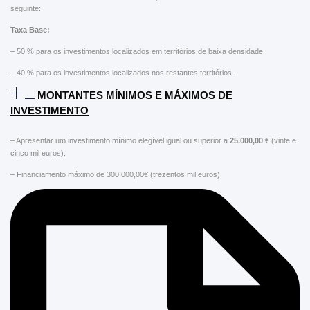
seguinte:
Taxa Base:
– 50 % para os investimentos localizados em territórios de baixa densidade;
– 40 % para os investimentos localizados nos restantes territórios.
MONTANTES MÍNIMOS E MÁXIMOS DE
INVESTIMENTO
– Apresentar um investimento mínimo elegível igual ou superior a
25.000,00 €
(vinte e
cinco mil euros).
– Financiamento máximo de 300.000,00€ (trezentos mil euros).