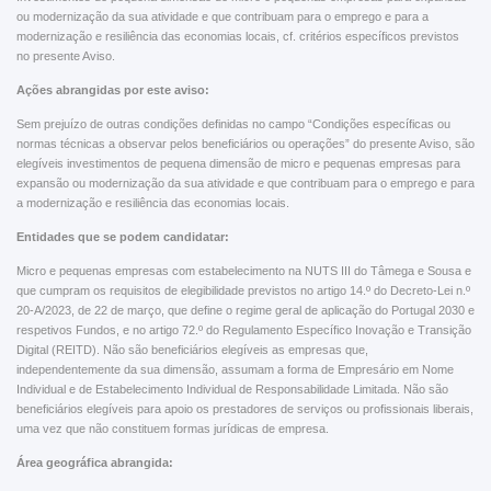
ou modernização da sua atividade e que contribuam para o emprego e para a
modernização e resiliência das economias locais, cf. critérios específicos previstos
no presente Aviso.
Ações abrangidas por este aviso:
Sem prejuízo de outras condições definidas no campo “Condições específicas ou
normas técnicas a observar pelos beneficiários ou operações” do presente Aviso, são
elegíveis investimentos de pequena dimensão de micro e pequenas empresas para
expansão ou modernização da sua atividade e que contribuam para o emprego e para
a modernização e resiliência das economias locais.
Entidades que se podem candidatar:
Micro e pequenas empresas com estabelecimento na NUTS III do Tâmega e Sousa e
que cumpram os requisitos de elegibilidade previstos no artigo 14.º do Decreto-Lei n.º
20-A/2023, de 22 de março, que define o regime geral de aplicação do Portugal 2030 e
respetivos Fundos, e no artigo 72.º do Regulamento Específico Inovação e Transição
Digital (REITD). Não são beneficiários elegíveis as empresas que,
independentemente da sua dimensão, assumam a forma de Empresário em Nome
Individual e de Estabelecimento Individual de Responsabilidade Limitada. Não são
beneficiários elegíveis para apoio os prestadores de serviços ou profissionais liberais,
uma vez que não constituem formas jurídicas de empresa.
Área geográfica abrangida: