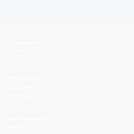
ACI de Castelo de Paiva
-
CONTATOS:
Tlf
: +351 255 699 717
(chamada rede fixa nacional)
- EMAIL
:
geral@acipaiva.pt
- MORADA SEDE:
Rua Prof. Egas Moniz, 176
4550-146 Castelo de Paiva
Espaço de Cidadania Digital
-
CONTATOS: